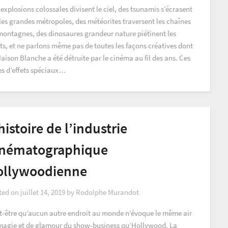
explosions colossales divisent le ciel, des tsunamis s’écrasent
 les grandes métropoles, des météorites traversent les chaînes
montagnes, des dinosaures grandeur nature piétinent les
ts, et ne parlons même pas de toutes les façons créatives dont
aison Blanche a été détruite par le cinéma au fil des ans. Ces
es d’effets spéciaux…
histoire de l’industrie
inématographique
ollywoodienne
ted on
juillet 14, 2019
by
Rodolphe Murandot
t-être qu’aucun autre endroit au monde n’évoque le même air
magie et de glamour du show-business qu’Hollywood. La