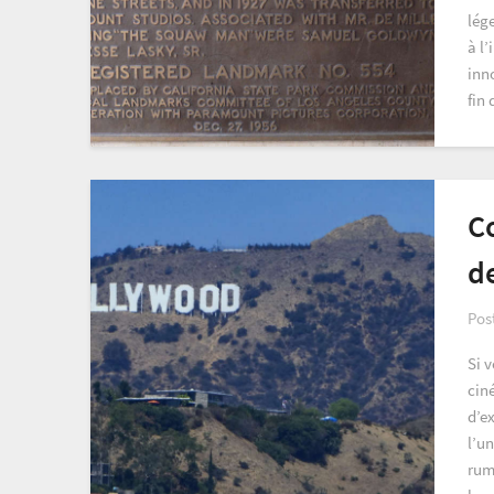
lég
à l
inn
fin
C
d
Pos
Si 
cin
d’ex
l’u
rum