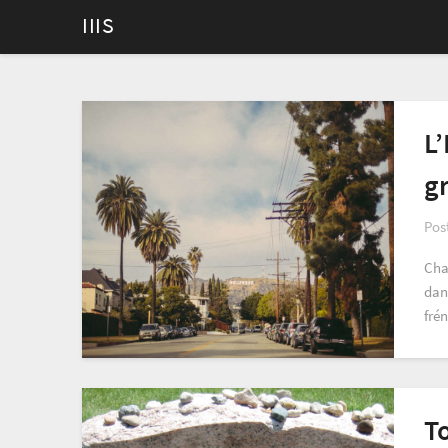
IIIS
L’
g
Pos
Cha
dan
frén
To