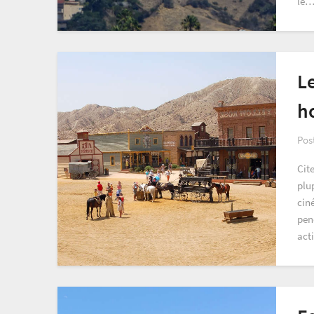
le
Le
h
Pos
Cite
plup
ciné
pen
act