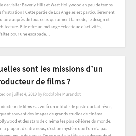
le de visiter Beverly Hills et West Hollywood en peu de temps
 frustration ! Cette partie de Los Angeles est particulièrement
ulaire auprès de tous ceux qui aiment la mode, le design et
chitecture. Elle offre un mélange éclectique d’activités,
faites pour une escapade…
elles sont les missions d’un
oducteur de films ?
ted on
juillet 4, 2019
by
Rodolphe Murandot
oducteur de films »… voilà un intitulé de poste qui fait rêver,
quant souvent des images de grands studios de cinéma
ollywood et des stars de cinéma les plus célèbres du monde.
 la plupart d’entre nous, c’est un mystère que l’on n’a pas
cément envie de percer. On se gratte la tête en se demandant…