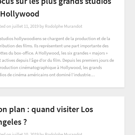
cus sur les plus grands studios
’Hollywood
ted on
juillet 11, 2019
by
Rodolphe Murandot
 studios hollywoodiens se chargent de la production et de la
ribution des films. Ils représentent une part importante des
ttes du box-office. A Hollywood, les six grandes « majors »
 actives depuis l’âge d’or du film. Depuis les premiers jours de
production cinématographique à Hollywood, les grands
dios de cinéma américains ont dominé l’industrie…
n plan : quand visiter Los
ngeles ?
ted on
juillet 10, 2019
by
Rodolphe Murandot