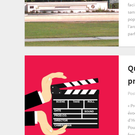
faci
sans
pop
l’ar
par
Qu
pr
Pos
« Pr
évo
d’H
Pour
for