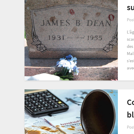
su
Pos
L’â
scan
des 
Malh
s’e
ave
C
b
Pos