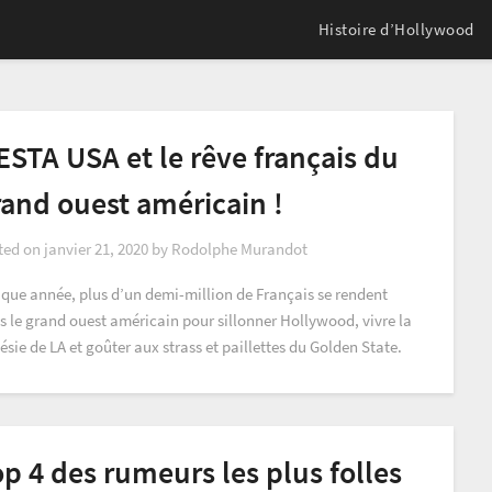
Histoire d’Hollywood
ESTA USA et le rêve français du
rand ouest américain !
ted on
janvier 21, 2020
by
Rodolphe Murandot
que année, plus d’un demi-million de Français se rendent
s le grand ouest américain pour sillonner Hollywood, vivre la
ésie de LA et goûter aux strass et paillettes du Golden State.
p 4 des rumeurs les plus folles