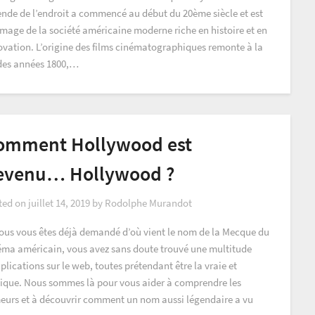
ende de l’endroit a commencé au début du 20ème siècle et est
’image de la société américaine moderne riche en histoire et en
ovation. L’origine des films cinématographiques remonte à la
 des années 1800,…
omment Hollywood est
evenu… Hollywood ?
ted on
juillet 14, 2019
by
Rodolphe Murandot
vous vous êtes déjà demandé d’où vient le nom de la Mecque du
éma américain, vous avez sans doute trouvé une multitude
plications sur le web, toutes prétendant être la vraie et
nique. Nous sommes là pour vous aider à comprendre les
eurs et à découvrir comment un nom aussi légendaire a vu