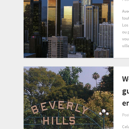
Avec
tou
Los
ou 
vou
vil
We
g
e
Pos
Cel