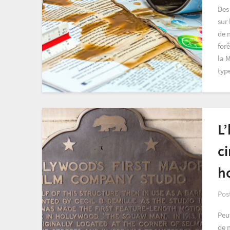
Des 
sur
de 
forê
la M
typ
L’
c
h
Pos
Peu
de 