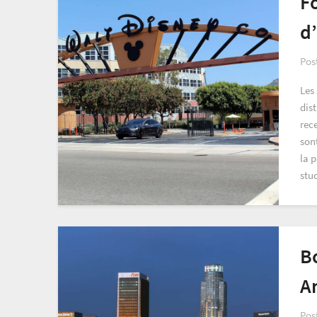
Fo
d
Pos
Les
dist
rece
sont
la 
stu
Bo
A
Pos