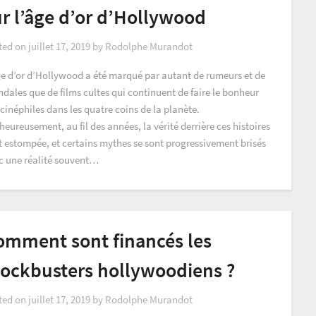
r l’âge d’or d’Hollywood
ted on
juillet 17, 2019
by
Rodolphe Murandot
ge d’or d’Hollywood a été marqué par autant de rumeurs et de
dales que de films cultes qui continuent de faire le bonheur
cinéphiles dans les quatre coins de la planète.
eureusement, au fil des années, la vérité derrière ces histoires
st estompée, et certains mythes se sont progressivement brisés
c une réalité souvent…
omment sont financés les
lockbusters hollywoodiens ?
ted on
juillet 17, 2019
by
Rodolphe Murandot