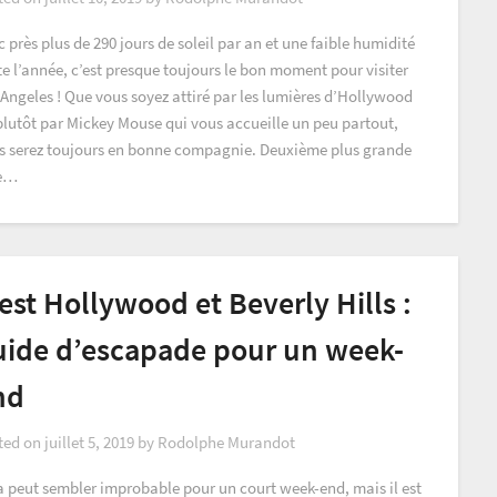
 près plus de 290 jours de soleil par an et une faible humidité
te l’année, c’est presque toujours le bon moment pour visiter
 Angeles ! Que vous soyez attiré par les lumières d’Hollywood
plutôt par Mickey Mouse qui vous accueille un peu partout,
s serez toujours en bonne compagnie. Deuxième plus grande
le…
st Hollywood et Beverly Hills :
uide d’escapade pour un week-
nd
ted on
juillet 5, 2019
by
Rodolphe Murandot
a peut sembler improbable pour un court week-end, mais il est